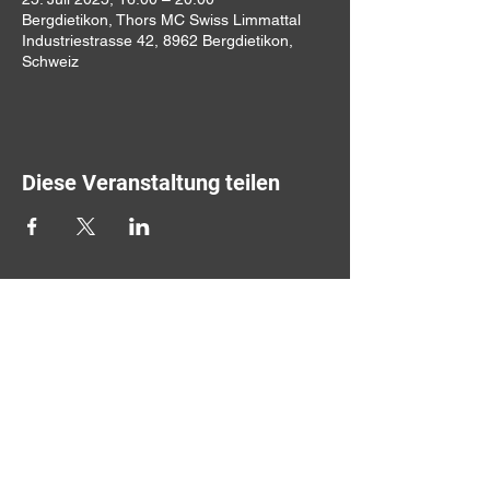
Bergdietikon, Thors MC Swiss Limmattal
Industriestrasse 42, 8962 Bergdietikon,
Schweiz
Diese Veranstaltung teilen
THORS MC SWISS LIMMATTAL
Clubhaus Asgard
Industriestr. 42
CH-8962 Bergdietikon
E-Mail:
info.limmattal@thors-mc.ch